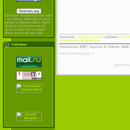
Если Вам понравился наш сайт
- поставьте, пожалуйста, нашу
кнопку на Вашем сайте, блоге,
форуме. Сообщите нам об
этом, в ответ мы поставим
Вашу кнопку на наш сайт.
Категория
:
календари разные
|
Добавил
:
Трасс
Незнакомка
,
венецианская
Счётчики
Просмотров
:
1797
|
Загрузок
:
0
|
Рейтинг
:
0.0
/
0
Всего комментариев
:
0
Добавлять