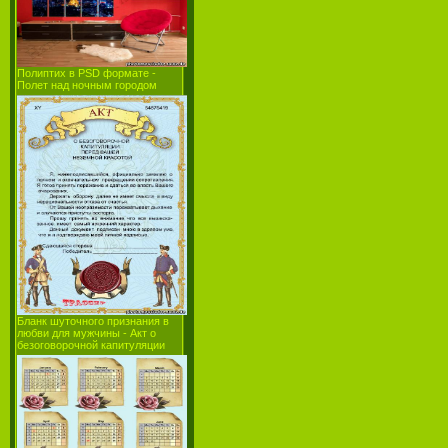
Полиптих в PSD формате -
Полет над ночным городом
Бланк шуточного признания в
любви для мужчины - Акт о
безоговорочной капитуляции