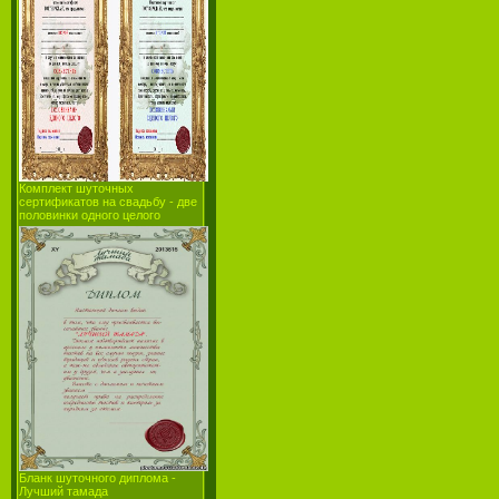
Комплект шуточных
сертификатов на свадьбу - две
половинки одного целого
Бланк шуточного диплома -
Лучший тамада