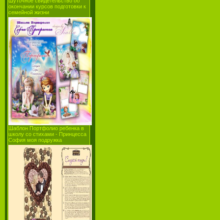
Шуточное свидетельство об
окончании курсов подготовки к
семейной жизни
Шаблон Портфолио ребенка в
школу со стихами - Принцесса
София моя подружка