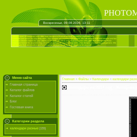
PHOTOM
Воскресенье, 09.08.2026, 13:11
Меню сайта
Главная
»
Файлы
»
Календари
»
календари раз
Главная страница
Календарь на 2014 год - Женщина 
Каталог файлов
Каталог статей
Блог
Гостевая книга
Категории раздела
календари разные
[155]