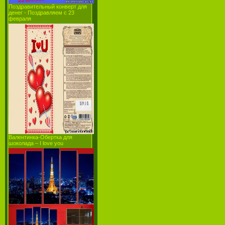
Поздравительный конверт для
денег - Поздравляем с 23
февраля
Валентинка-Обертка для
шоколада – I love you