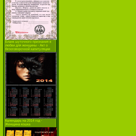
Бланк шуточного признания в
любви для женщины - Акт о
безоговорочной капитуляции
Календарь на 2014 год -
Женщина кошка