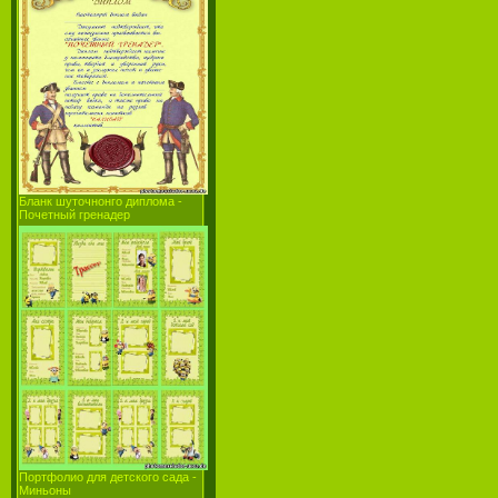
Бланк шуточнонго диплома -
Почетный гренадер
Портфолио для детского сада -
Миньоны