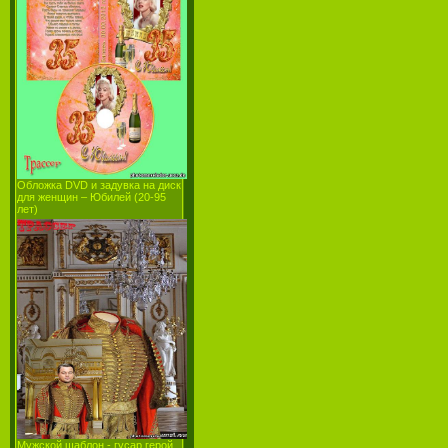
Обложка DVD и задувка на диск
для женщин – Юбилей (20-95
лет)
Мужской шаблон - гусар герой