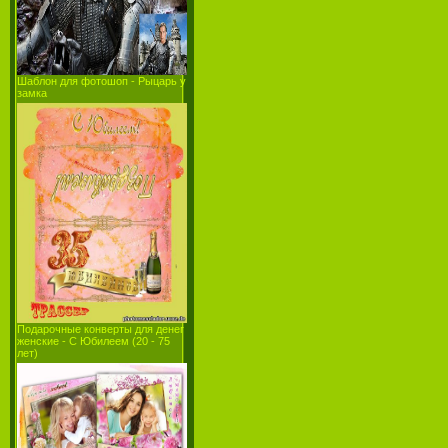
Шаблон для фотошоп - Рыцарь у
замка
Подарочные конверты для денег
женские - С Юбилеем (20 - 75
лет)