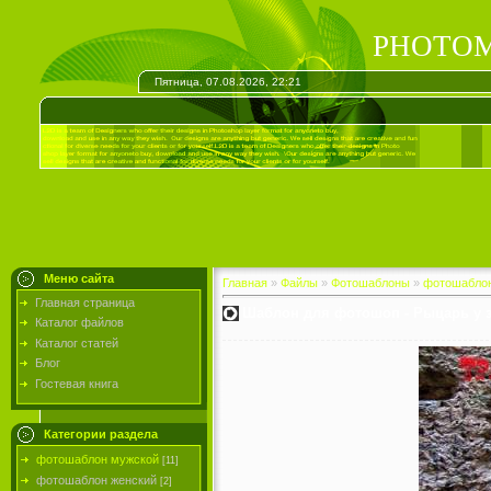
PHOTOM
Пятница, 07.08.2026, 22:21
Меню сайта
Главная
»
Файлы
»
Фотошаблоны
»
фотошабло
Главная страница
Шаблон для фотошоп - Рыцарь у 
Каталог файлов
Каталог статей
Блог
Гостевая книга
Категории раздела
фотошаблон мужской
[11]
фотошаблон женский
[2]