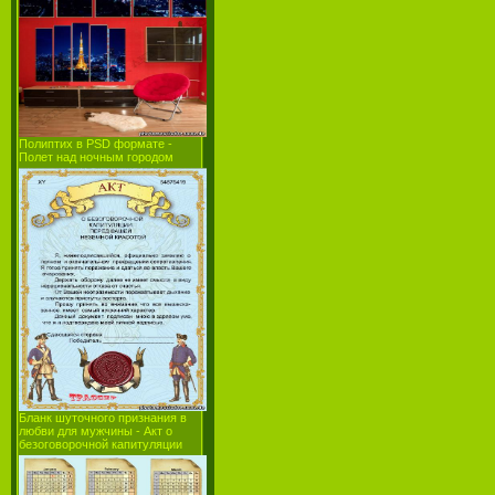
Полиптих в PSD формате -
Полет над ночным городом
Бланк шуточного признания в
любви для мужчины - Акт о
безоговорочной капитуляции