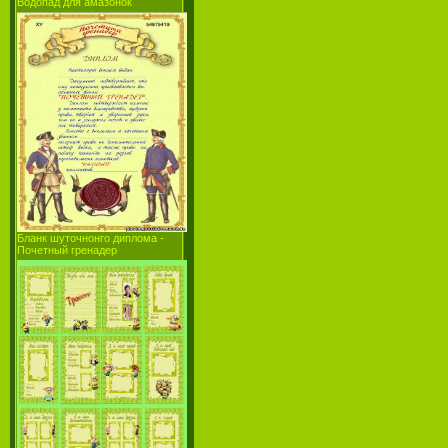
Водопад для амазонок
Бланк шуточнонго диплома -
Почетный гренадер