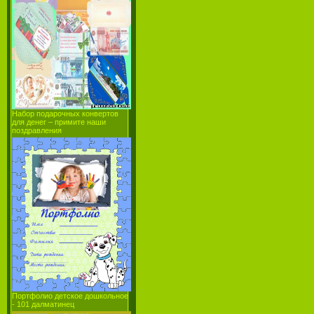
Набор подарочных конвертов
для денег – примите наши
поздравления
Портфолио детское дошкольное
- 101 далматинец