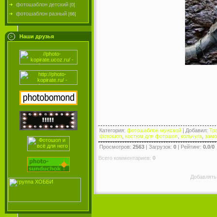
фотошаблон детский
[0]
фотошаблон разный
[66]
Наши друзья
Категория
:
фотошаблон мужской
|
Добавил
:
Тр
фотошоп
,
костюм для фотошоп
,
кольчуга
,
замо
Просмотров
:
2563
|
Загрузок
:
0
|
Рейтинг
:
0.0
/
0
Всего комментариев
:
0
Добавлять