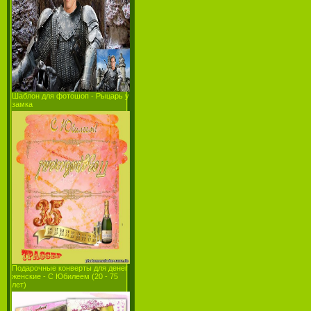
Шаблон для фотошоп - Рыцарь у
замка
Подарочные конверты для денег
женские - С Юбилеем (20 - 75
лет)