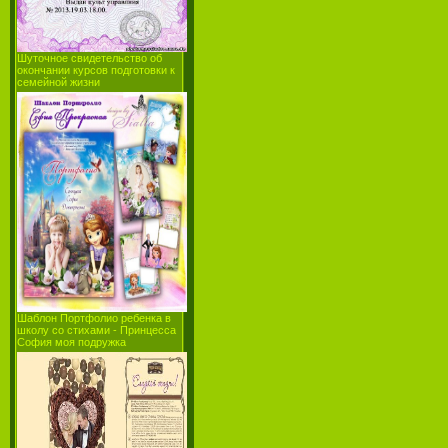
Шуточное свидетельство об
окончании курсов подготовки к
семейной жизни
Шаблон Портфолио ребенка в
школу со стихами - Принцесса
София моя подружка