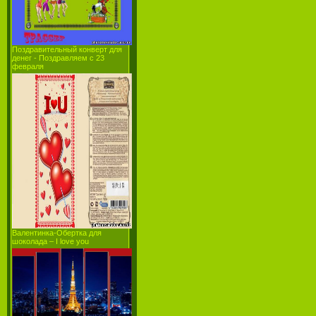
Поздравительный конверт для
денег - Поздравляем с 23
февраля
Валентинка-Обертка для
шоколада – I love you