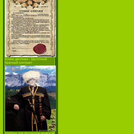
Бланк диплома - Шуточный
брачный контракт
Шаблон для фотошопа мужской