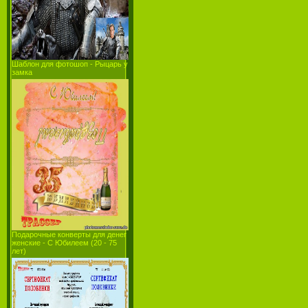
Шаблон для фотошоп - Рыцарь у
замка
Подарочные конверты для денег
женские - С Юбилеем (20 - 75
лет)