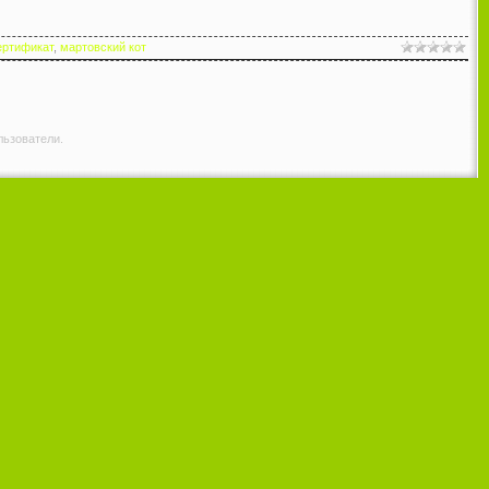
ертификат
,
мартовский кот
льзователи.