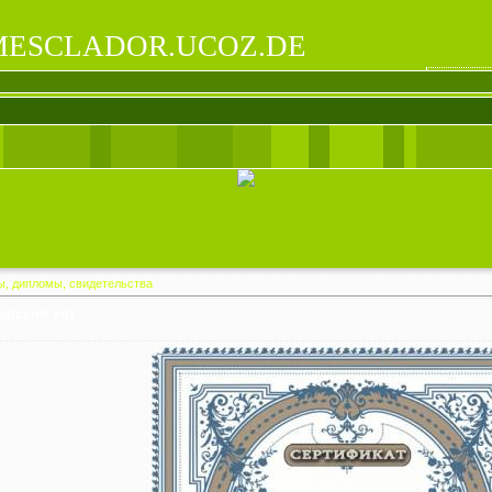
ESCLADOR.UCOZ.DE
ы, дипломы, свидетельства
овский кот