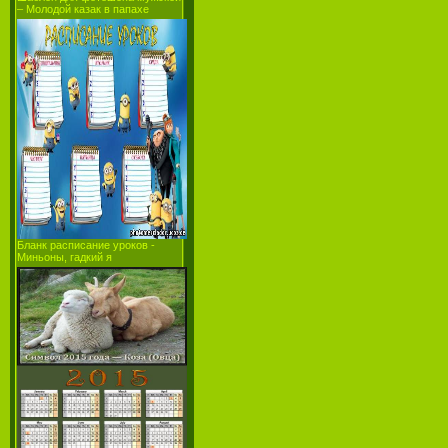
– Молодой казак в папахе
Бланк расписание уроков -
Миньоны, гадкий я