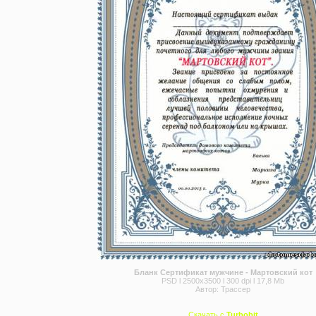
Бланк Сертификат мужчине - Мартовский кот
PSD l 2500x3500 l 300 dpi l 17,8 Mb
Автор: Трассер
Скачать с
Turbobit