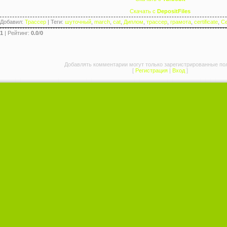
Скачать с
DepositFiles
Добавил
:
Трассер
|
Теги
:
шуточный
,
march
,
cat
,
Диплом
,
трассер
,
грамота
,
certificate
,
С
1
|
Рейтинг
:
0.0
/
0
Добавлять комментарии могут только зарегистрированные по
[
Регистрация
|
Вход
]