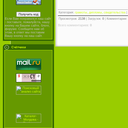
Категория
:
грамоты, дипломы, свидетельства
|
Просмотров
:
2138
|
Загрузок
:
0
|
Комментарии
:
Если Вам понравился наш сайт
- поставьте, пожалуйста, нашу
Всего комментариев
:
0
кнопку на Вашем сайте, блоге,
форуме. Сообщите нам об
этом, в ответ мы поставим
Вашу кнопку на наш сайт.
Счётчики