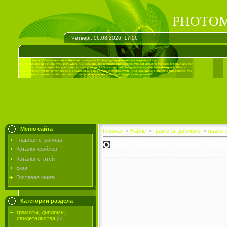
PHOTOM
Четверг, 06.08.2026, 17:06
Меню сайта
Главная
»
Файлы
»
Грамоты, дипломы
»
грамот
Главная страница
Бланк Сертификат мужчине - Март
Каталог файлов
Каталог статей
Блог
Гостевая книга
Категории раздела
грамоты, дипломы,
свидетельства
[51]