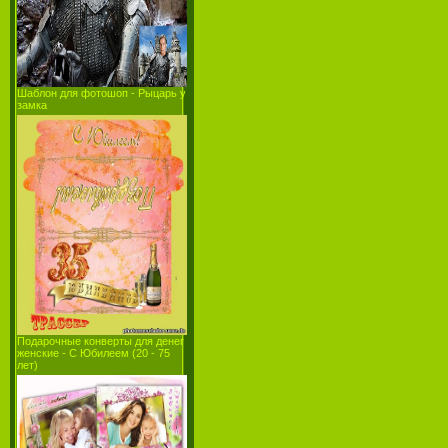
Шаблон для фотошоп - Рыцарь у
замка
Подарочные конверты для денег
женские - С Юбилеем (20 - 75
лет)