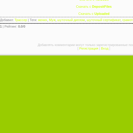
Скачать с
DepositFiles
Скачать с
Uploaded
Добавил
:
Трассер
|
Теги
:
жених
,
Муж
,
шуточный диплом
,
шуточный сертификат
,
грамот
1
|
Рейтинг
:
0.0
/
0
Добавлять комментарии могут только зарегистрированные по
[
Регистрация
|
Вход
]