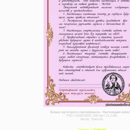
Бланк шуточного сертификата - Настоящая невес
PSD l 2400x3600 l 300 dpi l 13,3 Mb
Автор: Трассер
Скачать с
Turbobit