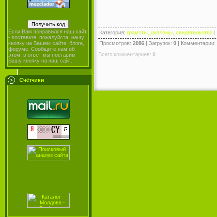
Если Вам понравился наш сайт
Категория
:
грамоты, дипломы, свидетельства
|
- поставьте, пожалуйста, нашу
Просмотров
:
2086
|
Загрузок
:
0
|
Комментарии
:
кнопку на Вашем сайте, блоге,
форуме. Сообщите нам об
Всего комментариев
:
0
этом, в ответ мы поставим
Вашу кнопку на наш сайт.
Счётчики