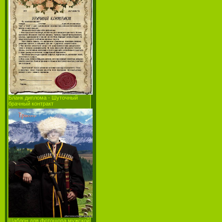
Бланк диплома - Шуточный
брачный контракт
Шаблон для фотошопа мужской