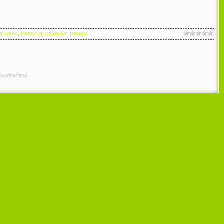
а
,
жена
,
Невеста
,
свадьба
,
тамада
льзователи.