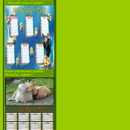
– Молодой казак в папахе
Бланк расписание уроков -
Миньоны, гадкий я