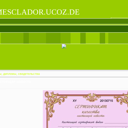
ESCLADOR.UCOZ.DE
ы, дипломы, свидетельства
астоящая невеста