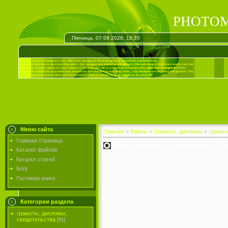
PHOTOM
Пятница, 07.08.2026, 18:35
Меню сайта
Главная
»
Файлы
»
Грамоты, дипломы
»
грамот
Главная страница
Бланк шуточного сертификата - Н
Каталог файлов
Каталог статей
Блог
Гостевая книга
Категории раздела
грамоты, дипломы,
свидетельства
[51]