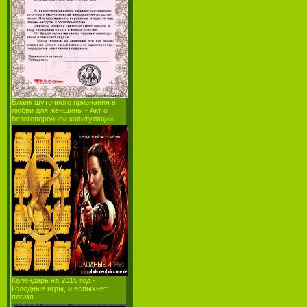
Бланк шуточного признания в
любви для женщины - Акт о
безоговорочной капитуляции
Календарь на 2015 год -
Голодные игры, и вспыхнет
пламя