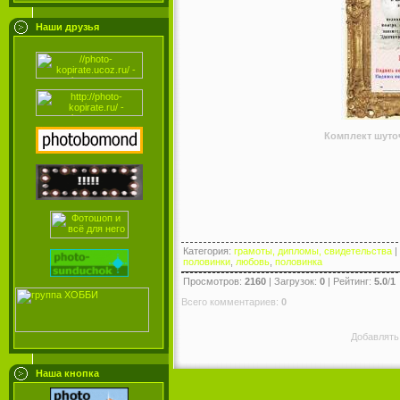
Наши друзья
Комплект шуто
Категория
:
грамоты, дипломы, свидетельства
|
половинки
,
любовь
,
половинка
Просмотров
:
2160
|
Загрузок
:
0
|
Рейтинг
:
5.0
/
1
Всего комментариев
:
0
Добавлять
Наша кнопка