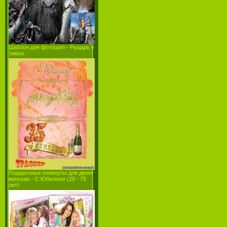
Шаблон для фотошоп - Рыцарь у
замка
Подарочные конверты для денег
женские - С Юбилеем (20 - 75
лет)