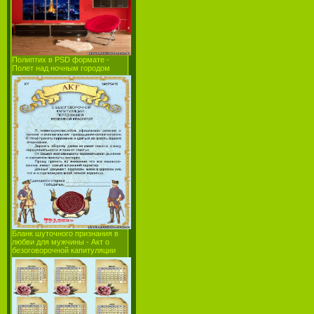
Полиптих в PSD формате -
Полет над ночным городом
Бланк шуточного признания в
любви для мужчины - Акт о
безоговорочной капитуляции