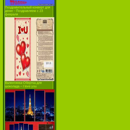
Поздравительный конверт для
денег - Поздравляем с 23
февраля
Валентинка-Обертка для
шоколада – I love you