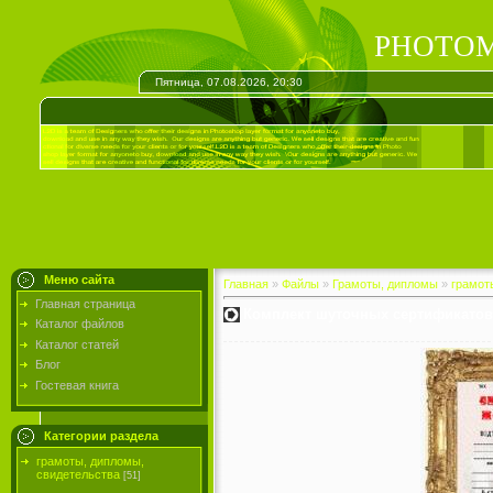
PHOTOM
Пятница, 07.08.2026, 20:30
Меню сайта
Главная
»
Файлы
»
Грамоты, дипломы
»
грамот
Главная страница
Комплект шуточных сертификатов 
Каталог файлов
Каталог статей
Блог
Гостевая книга
Категории раздела
грамоты, дипломы,
свидетельства
[51]