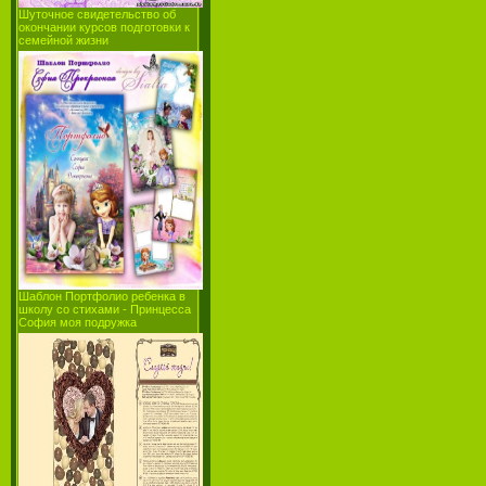
Шуточное свидетельство об
окончании курсов подготовки к
семейной жизни
Шаблон Портфолио ребенка в
школу со стихами - Принцесса
София моя подружка