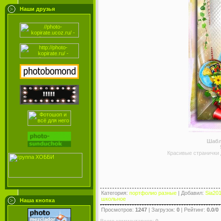
Наши друзья
Шабл
Красивые странички 
Категория
:
портфолио разные
|
Добавил
:
Sia20
школьное
Наша кнопка
Просмотров
:
1247
|
Загрузок
:
0
|
Рейтинг
:
0.0
/
0
Всего комментариев
:
0