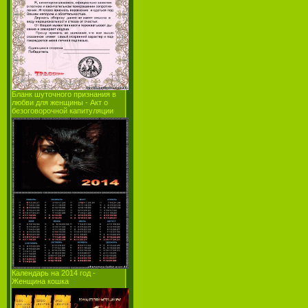
Бланк шуточного признания в
любви для женщины - Акт о
безоговорочной капитуляции
Календарь на 2014 год -
Женщина кошка