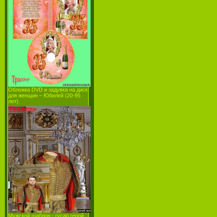
Обложка DVD и задувка на диск
для женщин – Юбилей (20-95
лет)
Мужской шаблон - гусар герой