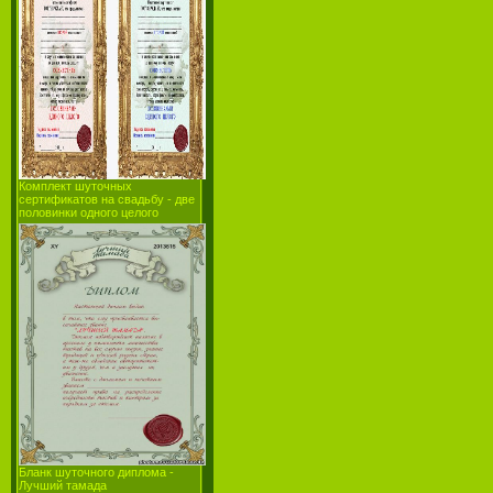
Комплект шуточных
сертификатов на свадьбу - две
половинки одного целого
Бланк шуточного диплома -
Лучший тамада