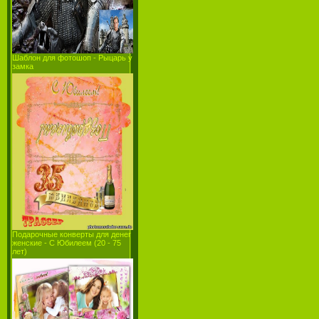
Шаблон для фотошоп - Рыцарь у
замка
Подарочные конверты для денег
женские - С Юбилеем (20 - 75
лет)