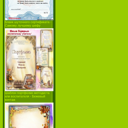
Бланк шуточного сертификата -
Самому лучшему шефу
Шаблон портфолио методиста
или воспитателя - Бежевый
винтаж