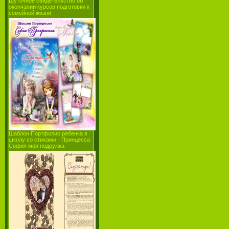
Шуточное свидетельство об
окончании курсов подготовки к
семейной жизни
Шаблон Портфолио ребенка в
школу со стихами - Принцесса
София моя подружка