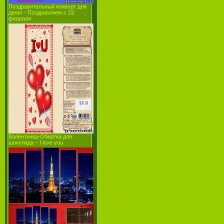
Поздравительный конверт для
денег - Поздравляем с 23
февраля
Валентинка-Обертка для
шоколада – I love you