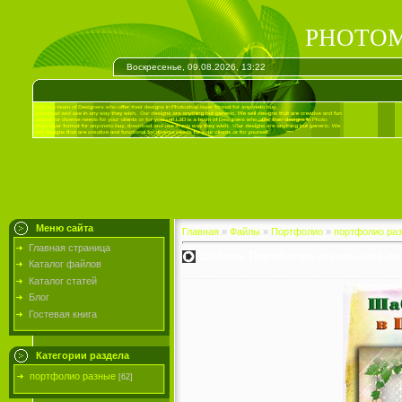
PHOTOM
Воскресенье, 09.08.2026, 13:22
Меню сайта
Главная
»
Файлы
»
Портфолио
»
портфолио ра
Главная страница
Шаблон Портфолио школьника со 
Каталог файлов
Каталог статей
Блог
Гостевая книга
Категории раздела
портфолио разные
[62]