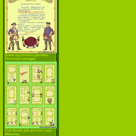
Бланк шуточнонго диплома -
Почетный гренадер
Портфолио для детского сада -
Миньоны