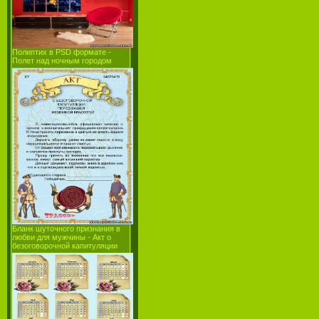
Полиптих в PSD формате -
Полет над ночным городом
Бланк шуточного признания в
любви для мужчины - Акт о
безоговорочной капитуляции