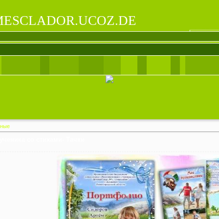
ESCLADOR.UCOZ.DE
зные
ченика со стихами- Тачки