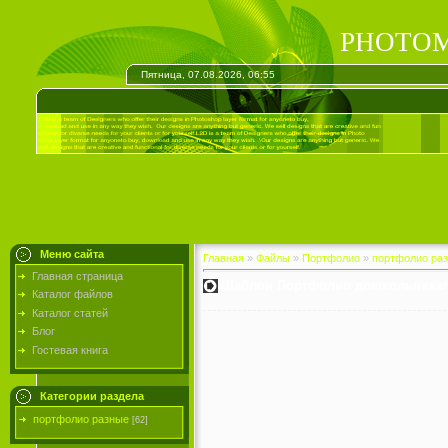
PHOTOM
Пятница, 07.08.2026, 06:55
Меню сайта
Главная
»
Файлы
»
Портфолио
»
портфолио ра
Главная страница
Шаблон Портфолио дошкольника/у
Каталог файлов
Каталог статей
Блог
Гостевая книга
Категории раздела
портфолио разные
[62]