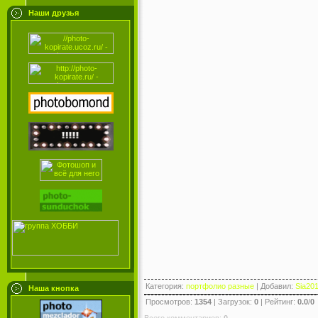
Наши друзья
Категория
:
портфолио разные
|
Добавил
:
Sia20
Наша кнопка
Просмотров
:
1354
|
Загрузок
:
0
|
Рейтинг
:
0.0
/
0
Всего комментариев
:
0