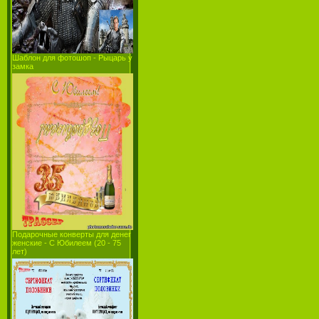
Шаблон для фотошоп - Рыцарь у
замка
Подарочные конверты для денег
женские - С Юбилеем (20 - 75
лет)