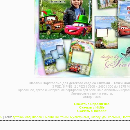
Шаблон Портфолио для детского сада со стихами – Тачки мои
3 PSD, 8 PNG, 2 JPEG | 3508 x 2480 | 300 dpi | 175 M
Красочное, яркое и интересное портфолио для ребенка с любимыми геро
Интересные стихи и тексты.
Автор: Sialla
Скачать с DepositFiles
Скачать с Hitfile
Скачать с Turbobit
15
|
Теги
:
детский сад
,
шаблон
,
машинки
,
тачки
,
мультфильм
,
Disney
,
дошкольник
,
Порт