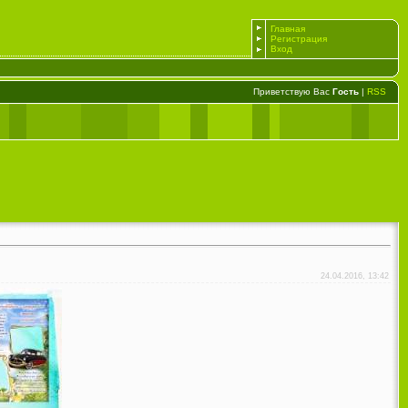
Главная
Регистрация
Вход
Приветствую Вас
Гость
|
RSS
24.04.2016, 13:42