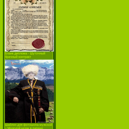
Бланк диплома - Шуточный
брачный контракт
Шаблон для фотошопа мужской
– Молодой казак в папахе