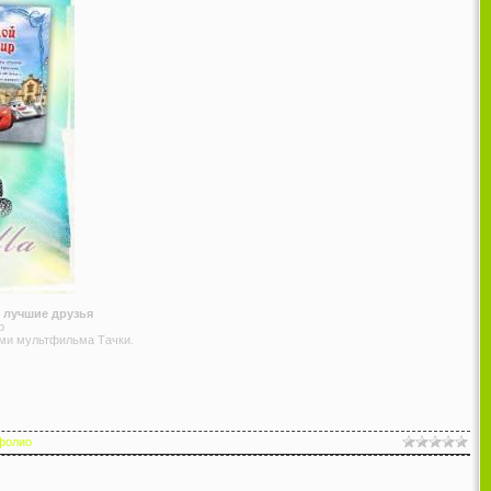
 лучшие друзья
b
ями мультфильма Тачки.
фолио