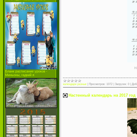
Н
Бланк расписание уроков -
Миньоны, гадкий я
календари разные
|
Просмотров:
1072
|
Загрузок:
0
|
Доб
Настенный календарь на 2017 год