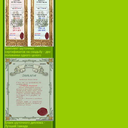
Комплект шуточных
сертификатов на свадьбу - две
половинки одного целого
Бланк шуточного диплома -
Лучший тамада