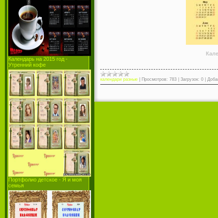
Кале
Календарь на 2015 год -
Утренний кофе
календари разные
|
Просмотров:
783
|
Загрузок:
0
|
Доба
Портфолио детское - Я и моя
семья