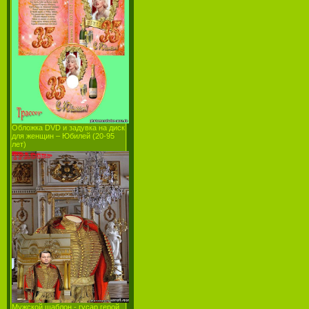
Обложка DVD и задувка на диск
для женщин – Юбилей (20-95
лет)
Мужской шаблон - гусар герой