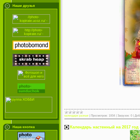
Наши друзья
календари разные
|
Просмотров:
1934
|
Загрузок:
0
|
Доб
Календарь настенный на 2017 год
Наша кнопка