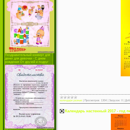
Поздравительный конверт для
денег для девочки - С днем
рождения От друзей и подруг
календари разные
|
Просмотров:
1304
|
Загрузок:
0
|
Доб
Календарь настенный 2017 - год п