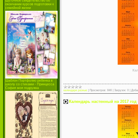
Шуточное свидетельство об
окончании курсов подготовки к
семейной жизни
Кал
Шаблон Портфолио ребенка в
школу со стихами - Принцесса
София моя подружка
календари разные
|
Просмотров:
846
|
Загрузок:
0
|
Доба
Календарь настенный на 2017 год 