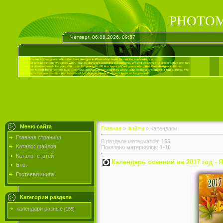
PHOTOM
Четверг, 06.08.2026, 09:57
Меню сайта
Главная
»
Файлы
» Календари
Главная страница
В разделе материалов
:
155
Каталог файлов
Показано материалов
:
1-10
Каталог статей
Календарь осенний на 2017 год - 
Блог
Гостевая книга
Категории раздела
календари разные
[155]