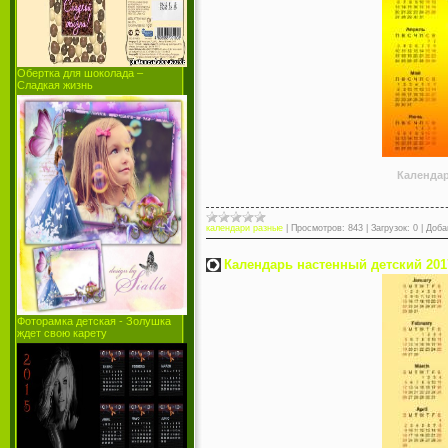
Обертка для шоколада –
Сладкая жизнь
Календар
календари разные
|
Просмотров:
843
|
Загрузок:
0
|
Доба
Календарь настенный детский 2017
Фоторамка детская - Золушка
ждет свою карету