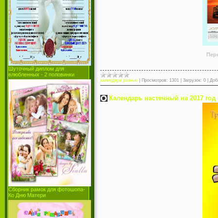
Пер
Шуточный диплом для
влюбленных - 2 половинки
календари разные
|
Просмотров:
1301
|
Загрузок:
0
|
Доб
Календарь настенный на 2017 год 
Сборник рамок для фотошопа-
Ко Дню Матери