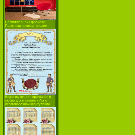
Полиптих в PSD формате -
Полет над ночным городом
Бланк шуточного признания в
любви для мужчины - Акт о
безоговорочной капитуляции