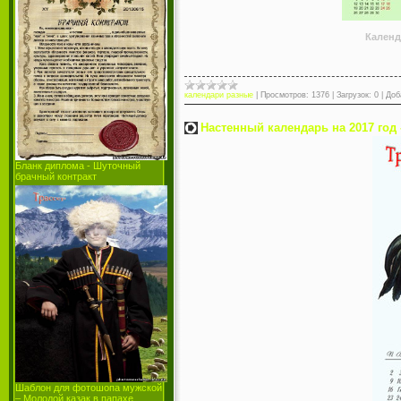
Календ
календари разные
|
Просмотров:
1376
|
Загрузок:
0
|
Доб
Настенный календарь на 2017 год
Бланк диплома - Шуточный
брачный контракт
Шаблон для фотошопа мужской
– Молодой казак в папахе