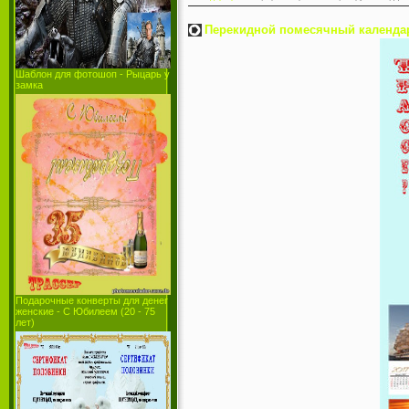
Перекидной помесячный календарь
Шаблон для фотошоп - Рыцарь у
замка
Подарочные конверты для денег
женские - С Юбилеем (20 - 75
лет)