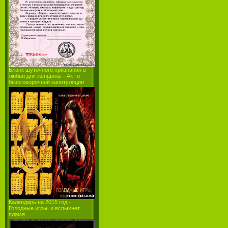
Бланк шуточного признания в
любви для женщины - Акт о
безоговорочной капитуляции
Календарь на 2015 год -
Голодные игры, и вспыхнет
пламя