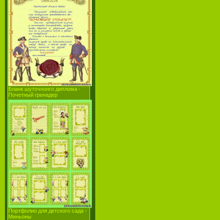
Бланк шуточнонго диплома -
Почетный гренадер
Портфолио для детского сада -
Миньоны