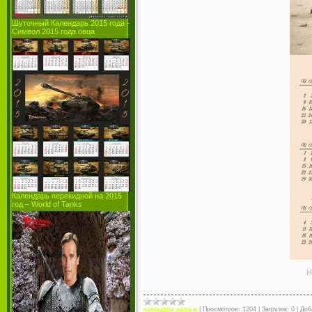
Шуточный Календарь 2015 года -
Символ 2015 года овца
Календарь перекидной на 2015
год – World of Tanks
Н
календари разные
|
Просмотров:
1204
|
Загрузок:
0
|
Доб