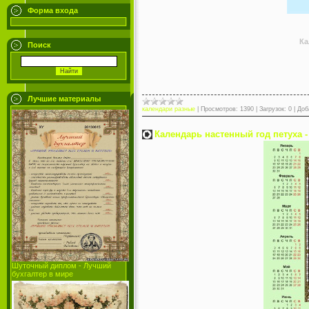
Форма входа
Ка
Поиск
Лучшие материалы
календари разные
|
Просмотров:
1390
|
Загрузок:
0
|
Доб
Календарь настенный год петуха 
Шуточный диплом - Лучший
бухгалтер в мире